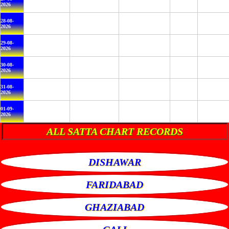
2026
28-08-
2026
29-08-
2026
30-08-
2026
31-08-
2026
01-09-
2026
ALL SATTA CHART RECORDS
DISHAWAR
FARIDABAD
GHAZIABAD