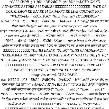
*GALI CHOR. (11:10)* *DESAWAR. (04:50)* *AUCTO OK ND
ADVANCED FETURE ABLEABLE* ☝🏻☝🏻☝🏻☝🏻☝🏻☝🏻☝🏻☝🏻☝🏻 *RATE OR
COMMISSION KE BAARE M OR JANNE KE LIYE CONTACT KRE*
*WHATSAAP : 7533919883* *https://wa.me/+917533919883/?
text=HELLO__N.S__BHAI__PARCHA__DAALNA__H* *🙏🏻 एक बार सेवा का
मौका जरूर दें🙏🏻*" target="_blank" rel="noopener" data-mce-
href="*⚜️APAKA APANA BHAI⚜️* *😎N.S BHAI😎* *खाईवाल भाई अच्छे कमीशन
पर काम डाल सकते है* *95/5.......90/10* *95/6.......90/11* *95/7.......90/12*
*70/30.....60/40* *80/20.....50/50* *Note:::: काम के हिसाब से रेट दिया जाएगा
अधिक जानकारी के लिए कांटेक्ट करें* *पत्ती या पार्टनरशिप पर भी काम डाल सकते हो आप*
👇🏻👇🏻👇🏻👇🏻👇🏻👇🏻👇🏻 *DEHLI BAZAR .(02:50)* *SHRI GANESH.(04:20)*
*FARIDABAD. (05:40)* *GHAZIYABAD. (08:45)* *GALI CHOR. (11:10)*
*DESAWAR. (04:50)* *AUCTO OK ND ADVANCED FETURE ABLEABLE*
☝🏻☝🏻☝🏻☝🏻☝🏻☝🏻☝🏻☝🏻☝🏻 *RATE OR COMMISSION KE BAARE M OR
JANNE KE LIYE CONTACT KRE* *WHATSAAP : 7533919883*
*https:/wa.me/+917533919883/?
text=HELLO__N.S__BHAI__PARCHA__DAALNA__H* *🙏🏻 एक बार सेवा का
मौका जरूर दें🙏🏻*">*⚜️APAKA APANA BHAI⚜️* *😎N.S BHAI😎* *खाईवाल
भाई अच्छे कमीशन पर काम डाल सकते है* *95/5.......90/10* *95/6.......90/11*
*95/7.......90/12* *70/30.....60/40* *80/20.....50/50* *Note:::: काम के हिसाब से
रेट दिया जाएगा अधिक जानकारी के लिए कांटेक्ट करें* *पत्ती या पार्टनरशिप पर भी काम डाल
सकते हो आप* 👇🏻👇🏻👇🏻👇🏻👇🏻👇🏻👇🏻 *DEHLI BAZAR .(02:50)* *SHRI
GANESH.(04:20)* *FARIDABAD. (05:40)* *GHAZIYABAD. (08:45)*