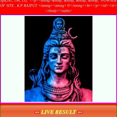
rgb(241, 196, 15);"><p><strong>&nbsp; &nbsp; &nbsp; &nbsp; 💠OWNER
OF SITE.. K.P RAJPUT </strong><strong>💠</strong><br></p></td></tr>
</tbody></table>
LIVE RESULT