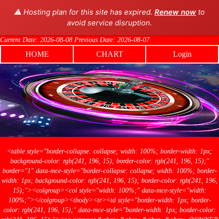
⚠️ Hosting plan for this site has expired.
Renew now
to
avoid service disruption.
Current Date: 2026-08-08 Previous Date: 2026-08-07
HOME
CHART
Login
<table style="border-collapse: collapse; width: 100%; border-width: 1px;
background-color: rgb(241, 196, 15); border-color: rgb(241, 196, 15);"
border="1" data-mce-style="border-collapse: collapse; width: 100%; border-
width: 1px; background-color: rgb(241, 196, 15); border-color: rgb(241, 196,
15);"><colgroup><col style="width: 100%;" data-mce-style="width:
100%;"></colgroup><tbody><tr><td style="border-width: 1px; border-
color: rgb(241, 196, 15);" data-mce-style="border-width: 1px; border-color: