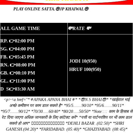
PLAY ONLINE
SATTA.😎JP KHAIWAL😎
ALL GAME TIME
💸RATE 💸
RP. 👉02:00 PM
SG. 👉04:00 PM
FB. 👉05:45 PM
JODI 10(950)
RN. 👉08:00 PM
HRUF 100(950)
GB. 👉08:10 PM
GL. 👉11:00 PM
D S👉03:30 AM
<p><a href="*⚜️APAKA APANA BHAI⚜️* *😎N.S BHAI😎* *खाईवाल भाई
अच्छे कमीशन पर काम डाल सकते है* *95/5.......90/10* *95/6.......90/11*
*95/7.......90/12* *70/30.....60/40* *80/20.....50/50* *Note:::: काम के हिसाब से
रेट दिया जाएगा अधिक जानकारी के लिए कांटेक्ट करें* *पत्ती या पार्टनरशिप पर भी काम डाल
सकते हो आप* 👇🏻👇🏻👇🏻👇🏻👇🏻👇🏻👇🏻 *DEHLI BAZAR .(02:50)* *SHRI
GANESH.(04:20)* *FARIDABAD. (05:40)* *GHAZIYABAD. (08:45)*