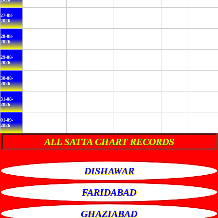
27-08-
2026
28-08-
2026
29-08-
2026
30-08-
2026
31-08-
2026
01-09-
2026
ALL SATTA CHART RECORDS
DISHAWAR
FARIDABAD
GHAZIABAD