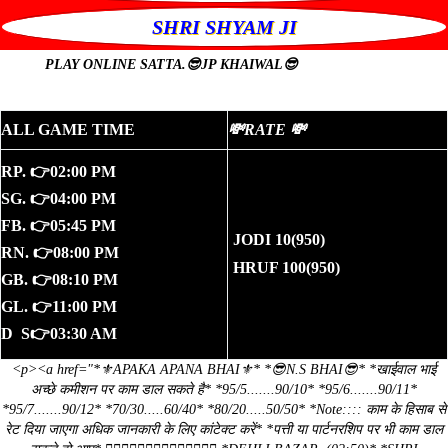
SHRI SHYAM JI
PLAY ONLINE
SATTA.😎JP KHAIWAL😎
ALL GAME TIME
💸RATE 💸
RP. 👉02:00 PM
SG. 👉04:00 PM
FB. 👉05:45 PM
JODI 10(950)
RN. 👉08:00 PM
HRUF 100(950)
GB. 👉08:10 PM
GL. 👉11:00 PM
D S👉03:30 AM
<p><a href="*⚜️APAKA APANA BHAI⚜️* *😎N.S BHAI😎* *खाईवाल भाई
अच्छे कमीशन पर काम डाल सकते है* *95/5.......90/10* *95/6.......90/11*
*95/7.......90/12* *70/30.....60/40* *80/20.....50/50* *Note:::: काम के हिसाब से
रेट दिया जाएगा अधिक जानकारी के लिए कांटेक्ट करें* *पत्ती या पार्टनरशिप पर भी काम डाल