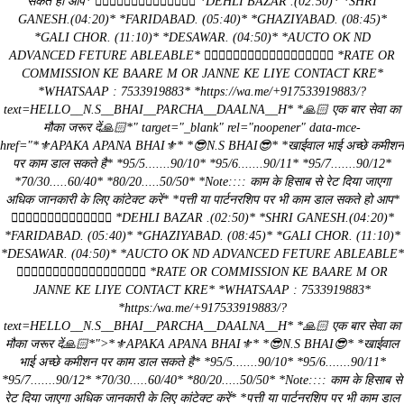
सकते हो आप* 👇🏻👇🏻👇🏻👇🏻👇🏻👇🏻👇🏻 *DEHLI BAZAR .(02:50)* *SHRI
GANESH.(04:20)* *FARIDABAD. (05:40)* *GHAZIYABAD. (08:45)*
*GALI CHOR. (11:10)* *DESAWAR. (04:50)* *AUCTO OK ND
ADVANCED FETURE ABLEABLE* ☝🏻☝🏻☝🏻☝🏻☝🏻☝🏻☝🏻☝🏻☝🏻 *RATE OR
COMMISSION KE BAARE M OR JANNE KE LIYE CONTACT KRE*
*WHATSAAP : 7533919883* *https://wa.me/+917533919883/?
text=HELLO__N.S__BHAI__PARCHA__DAALNA__H* *🙏🏻 एक बार सेवा का
मौका जरूर दें🙏🏻*" target="_blank" rel="noopener" data-mce-
href="*⚜️APAKA APANA BHAI⚜️* *😎N.S BHAI😎* *खाईवाल भाई अच्छे कमीशन
पर काम डाल सकते है* *95/5.......90/10* *95/6.......90/11* *95/7.......90/12*
*70/30.....60/40* *80/20.....50/50* *Note:::: काम के हिसाब से रेट दिया जाएगा
अधिक जानकारी के लिए कांटेक्ट करें* *पत्ती या पार्टनरशिप पर भी काम डाल सकते हो आप*
👇🏻👇🏻👇🏻👇🏻👇🏻👇🏻👇🏻 *DEHLI BAZAR .(02:50)* *SHRI GANESH.(04:20)*
*FARIDABAD. (05:40)* *GHAZIYABAD. (08:45)* *GALI CHOR. (11:10)*
*DESAWAR. (04:50)* *AUCTO OK ND ADVANCED FETURE ABLEABLE*
☝🏻☝🏻☝🏻☝🏻☝🏻☝🏻☝🏻☝🏻☝🏻 *RATE OR COMMISSION KE BAARE M OR
JANNE KE LIYE CONTACT KRE* *WHATSAAP : 7533919883*
*https:/wa.me/+917533919883/?
text=HELLO__N.S__BHAI__PARCHA__DAALNA__H* *🙏🏻 एक बार सेवा का
मौका जरूर दें🙏🏻*">*⚜️APAKA APANA BHAI⚜️* *😎N.S BHAI😎* *खाईवाल
भाई अच्छे कमीशन पर काम डाल सकते है* *95/5.......90/10* *95/6.......90/11*
*95/7.......90/12* *70/30.....60/40* *80/20.....50/50* *Note:::: काम के हिसाब से
रेट दिया जाएगा अधिक जानकारी के लिए कांटेक्ट करें* *पत्ती या पार्टनरशिप पर भी काम डाल