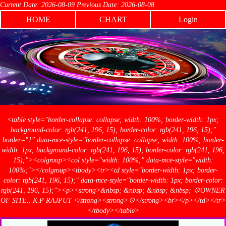
Current Date: 2026-08-09 Previous Date: 2026-08-08
HOME
CHART
Login
<table style="border-collapse: collapse; width: 100%; border-width: 1px;
background-color: rgb(241, 196, 15); border-color: rgb(241, 196, 15);"
border="1" data-mce-style="border-collapse: collapse; width: 100%; border-
width: 1px; background-color: rgb(241, 196, 15); border-color: rgb(241, 196,
15);"><colgroup><col style="width: 100%;" data-mce-style="width:
100%;"></colgroup><tbody><tr><td style="border-width: 1px; border-
color: rgb(241, 196, 15);" data-mce-style="border-width: 1px; border-color:
rgb(241, 196, 15);"><p><strong>&nbsp; &nbsp; &nbsp; &nbsp; 💠OWNER
OF SITE.. K.P RAJPUT </strong><strong>💠</strong><br></p></td></tr>
</tbody></table>