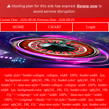
⚠️ Hosting plan for this site has expired.
Renew now
to
avoid service disruption.
Current Date: 2026-08-06 Previous Date: 2026-08-05
HOME
CHART
Login
<table style="border-collapse: collapse; width: 100%; border-width: 1px;
background-color: rgb(241, 196, 15); border-color: rgb(241, 196, 15);"
border="1" data-mce-style="border-collapse: collapse; width: 100%; border-
width: 1px; background-color: rgb(241, 196, 15); border-color: rgb(241, 196,
15);"><colgroup><col style="width: 100%;" data-mce-style="width:
100%;"></colgroup><tbody><tr><td style="border-width: 1px; border-
color: rgb(241, 196, 15);" data-mce-style="border-width: 1px; border-color: