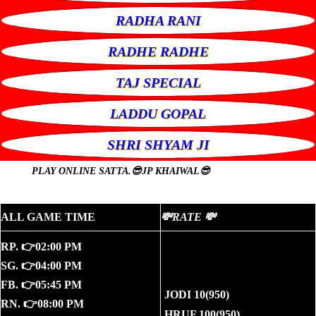
RADHA RANI
RADHE RADHE
TAJ SPECIAL
LADDU GOPAL
SHRI SHYAM JI
PLAY ONLINE
SATTA.😎JP KHAIWAL😎
ALL GAME TIME
💸RATE 💸
RP. 👉02:00 PM
SG. 👉04:00 PM
FB. 👉05:45 PM
JODI 10(950)
RN. 👉08:00 PM
HRUF 100(950)