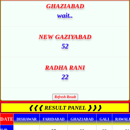
GHAZIABAD
wait..
NEW GAZIYABAD
52
RADHA RANI
22
❰❰❰ RESULT PANEL ❱❱❱
DATE
DISHAWAR
FARIDABAD
GHAZIABAD
GALI
RAWALP
01-08-