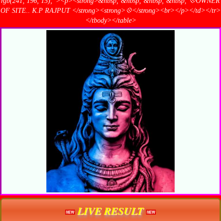
rgb(241, 196, 15);"><p><strong>&nbsp; &nbsp; &nbsp; &nbsp; 💠OWNER
OF SITE.. K.P RAJPUT </strong><strong>💠</strong><br></p></td></tr>
</tbody></table>
LIVE RESULT