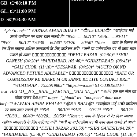
GB. 👉08:10 PM
GL. 👉11:00 PM
D S👉03:30 AM
<p><a href="*⚜️APAKA APANA BHAI⚜️* *😎N.S BHAI😎* *खाईवाल भाई
अच्छे कमीशन पर काम डाल सकते है* *95/5.......90/10* *95/6.......90/11*
*95/7.......90/12* *70/30.....60/40* *80/20.....50/50* *Note:::: काम के हिसाब से
रेट दिया जाएगा अधिक जानकारी के लिए कांटेक्ट करें* *पत्ती या पार्टनरशिप पर भी काम डाल
सकते हो आप* 👇🏻👇🏻👇🏻👇🏻👇🏻👇🏻👇🏻 *DEHLI BAZAR .(02:50)* *SHRI
GANESH.(04:20)* *FARIDABAD. (05:40)* *GHAZIYABAD. (08:45)*
*GALI CHOR. (11:10)* *DESAWAR. (04:50)* *AUCTO OK ND
ADVANCED FETURE ABLEABLE* ☝🏻☝🏻☝🏻☝🏻☝🏻☝🏻☝🏻☝🏻☝🏻 *RATE OR
COMMISSION KE BAARE M OR JANNE KE LIYE CONTACT KRE*
*WHATSAAP : 7533919883* *https://wa.me/+917533919883/?
text=HELLO__N.S__BHAI__PARCHA__DAALNA__H* *🙏🏻 एक बार सेवा का
मौका जरूर दें🙏🏻*" target="_blank" rel="noopener" data-mce-
href="*⚜️APAKA APANA BHAI⚜️* *😎N.S BHAI😎* *खाईवाल भाई अच्छे कमीशन
पर काम डाल सकते है* *95/5.......90/10* *95/6.......90/11* *95/7.......90/12*
*70/30.....60/40* *80/20.....50/50* *Note:::: काम के हिसाब से रेट दिया जाएगा
अधिक जानकारी के लिए कांटेक्ट करें* *पत्ती या पार्टनरशिप पर भी काम डाल सकते हो आप*
👇🏻👇🏻👇🏻👇🏻👇🏻👇🏻👇🏻 *DEHLI BAZAR .(02:50)* *SHRI GANESH.(04:20)*
*FARIDABAD. (05:40)* *GHAZIYABAD. (08:45)* *GALI CHOR. (11:10)*