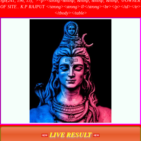
rgb(241, 196, 15);"><p><strong>&nbsp; &nbsp; &nbsp; &nbsp; 💠OWNER
OF SITE.. K.P RAJPUT </strong><strong>💠</strong><br></p></td></tr>
</tbody></table>
LIVE RESULT