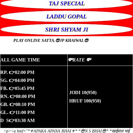
TAJ SPECIAL
LADDU GOPAL
SHRI SHYAM JI
PLAY ONLINE
SATTA.😎JP KHAIWAL😎
ALL GAME TIME
💸RATE 💸
RP. 👉02:00 PM
SG. 👉04:00 PM
FB. 👉05:45 PM
JODI 10(950)
RN. 👉08:00 PM
HRUF 100(950)
GB. 👉08:10 PM
GL. 👉11:00 PM
D S👉03:30 AM
<p><a href="*⚜️APAKA APANA BHAI⚜️* *😎N.S BHAI😎* *खाईवाल भाई