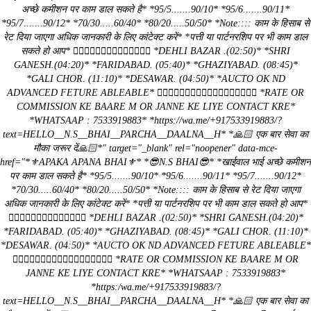
अच्छे कमीशन पर काम डाल सकते है* *95/5.......90/10* *95/6.......90/11*
*95/7.......90/12* *70/30.....60/40* *80/20.....50/50* *Note:::: काम के हिसाब से
रेट दिया जाएगा अधिक जानकारी के लिए कांटेक्ट करें* *पत्ती या पार्टनरशिप पर भी काम डाल
सकते हो आप* 👇🏻👇🏻👇🏻👇🏻👇🏻👇🏻👇🏻 *DEHLI BAZAR .(02:50)* *SHRI
GANESH.(04:20)* *FARIDABAD. (05:40)* *GHAZIYABAD. (08:45)*
*GALI CHOR. (11:10)* *DESAWAR. (04:50)* *AUCTO OK ND
ADVANCED FETURE ABLEABLE* ☝🏻☝🏻☝🏻☝🏻☝🏻☝🏻☝🏻☝🏻☝🏻 *RATE OR
COMMISSION KE BAARE M OR JANNE KE LIYE CONTACT KRE*
*WHATSAAP : 7533919883* *https://wa.me/+917533919883/?
text=HELLO__N.S__BHAI__PARCHA__DAALNA__H* *🙏🏻 एक बार सेवा का
मौका जरूर दें🙏🏻*" target="_blank" rel="noopener" data-mce-
href="*⚜️APAKA APANA BHAI⚜️* *😎N.S BHAI😎* *खाईवाल भाई अच्छे कमीशन
पर काम डाल सकते है* *95/5.......90/10* *95/6.......90/11* *95/7.......90/12*
*70/30.....60/40* *80/20.....50/50* *Note:::: काम के हिसाब से रेट दिया जाएगा
अधिक जानकारी के लिए कांटेक्ट करें* *पत्ती या पार्टनरशिप पर भी काम डाल सकते हो आप*
👇🏻👇🏻👇🏻👇🏻👇🏻👇🏻👇🏻 *DEHLI BAZAR .(02:50)* *SHRI GANESH.(04:20)*
*FARIDABAD. (05:40)* *GHAZIYABAD. (08:45)* *GALI CHOR. (11:10)*
*DESAWAR. (04:50)* *AUCTO OK ND ADVANCED FETURE ABLEABLE*
☝🏻☝🏻☝🏻☝🏻☝🏻☝🏻☝🏻☝🏻☝🏻 *RATE OR COMMISSION KE BAARE M OR
JANNE KE LIYE CONTACT KRE* *WHATSAAP : 7533919883*
*https:/wa.me/+917533919883/?
text=HELLO__N.S__BHAI__PARCHA__DAALNA__H* *🙏🏻 एक बार सेवा का