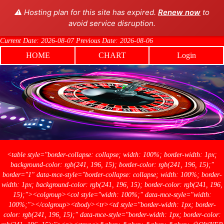
⚠️ Hosting plan for this site has expired.
Renew now
to
avoid service disruption.
Current Date: 2026-08-07 Previous Date: 2026-08-06
HOME
CHART
Login
<table style="border-collapse: collapse; width: 100%; border-width: 1px;
background-color: rgb(241, 196, 15); border-color: rgb(241, 196, 15);"
border="1" data-mce-style="border-collapse: collapse; width: 100%; border-
width: 1px; background-color: rgb(241, 196, 15); border-color: rgb(241, 196,
15);"><colgroup><col style="width: 100%;" data-mce-style="width:
100%;"></colgroup><tbody><tr><td style="border-width: 1px; border-
color: rgb(241, 196, 15);" data-mce-style="border-width: 1px; border-color: